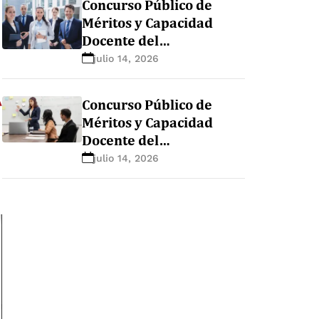
Concurso Público de
Méritos y Capacidad
Docente del
Departamento
julio 14, 2026
Académico de Clínicas
Médicas – Sección de
Concurso Público de
Psiquiatría y Salud
Méritos y Capacidad
Mental
Docente del
Departamento
julio 14, 2026
Académico de Clínicas
Médicas – Sección de
Pediatría