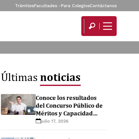
Trámites
Facultades
Para Colegios
Contáctanos
noticias
Últimas
Conoce los resultados
del Concurso Público de
Méritos y Capacidad
Docente del
julio 17, 2026
Departamento
Académico de Ingeniería